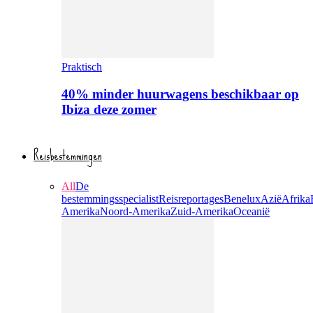
Praktisch
40% minder huurwagens beschikbaar op
Ibiza deze zomer
Reisbestemmingen
All
De
bestemmingsspecialist
Reisreportages
Benelux
Azië
Afrika
Amerika
Noord-Amerika
Zuid-Amerika
Oceanië