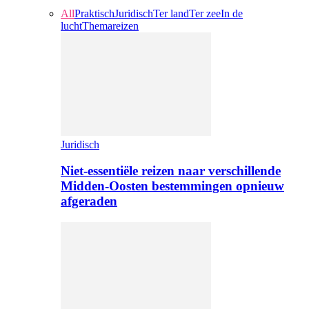
All
Praktisch
Juridisch
Ter land
Ter zee
In de
lucht
Themareizen
Juridisch
Niet-essentiële reizen naar verschillende
Midden-Oosten bestemmingen opnieuw
afgeraden