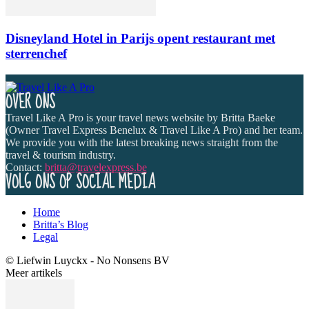
Disneyland Hotel in Parijs opent restaurant met
sterrenchef
OVER ONS
Travel Like A Pro is your travel news website by Britta Baeke
(Owner Travel Express Benelux & Travel Like A Pro) and her team.
We provide you with the latest breaking news straight from the
travel & tourism industry.
Contact:
britta@travelexpress.be
VOLG ONS OP SOCIAL MEDIA
Home
Britta’s Blog
Legal
© Liefwin Luyckx - No Nonsens BV
Meer artikels