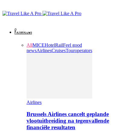
Reisnieuws
All
MICE
Hotel
Rail
Feel good
news
Airlines
Cruises
Touroperators
Airlines
Brussels Airlines cancelt geplande
vlootuitbreiding na tegenvallende
financiële resultaten